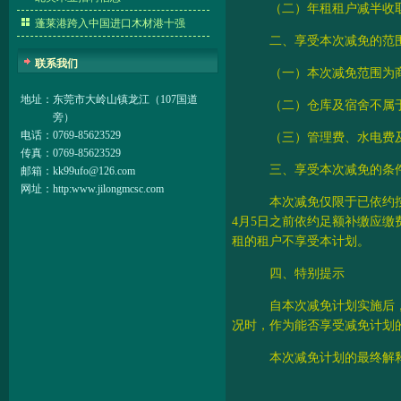
（二）年租租户减半收
蓬莱港跨入中国进口木材港十强
二、享受本次减免的范
联系我们
（一）本次减免范围为
地址：
东莞市大岭山镇龙江（107国道
（二）仓库及宿舍不属
旁）
电话：
0769-85623529
（三）管理费、水电费
传真：
0769-85623529
三、享受本次减免的条
邮箱：
kk99ufo@126.com
网址：
http:www.jilongmcsc.com
本次减免仅限于已依约
4
月
5
日之前依约足额补缴应缴
租的租户不享受本计划。
四、特别提示
自本次减免计划实施后
况时，作为能否享受减免计划
本次减免计划的最终解