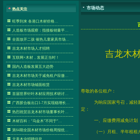
市场动态
热点关注
旺季到来 各港口木材价格…
人造板市场观察：指接板销量平…
全面放开二孩 催热儿童家具市场…
吉龙木材市场人才招聘
吉龙木
互联网+木材，发展正当时！
国内人造板发展五大趋势
吉龙木材市场关于减免租户应缴…
吉龙木材市场铺面租赁
尊敬的各位租户：
首届世界针叶木材应用技术研讨…
为响应国家号召，减轻
广西胶合板出口1-7月实现稳增长…
定：
热烈祝贺吉龙木材市场董事长叶…
一、应缴费用减免计划
木材百科：“乌金木”不同于“…
第64期全国木材市场价格周报统…
（一）月租、半年租租
北美木业招聘信息