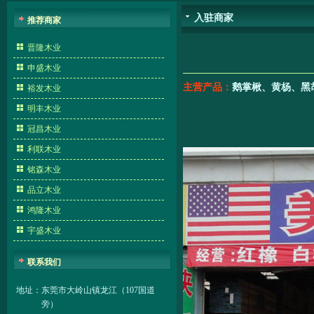
入驻商家
推荐商家
晋隆木业
申盛木业
主营产品：
鹅掌楸、黄杨、黑
裕发木业
明丰木业
冠昌木业
利联木业
铭森木业
品立木业
鸿隆木业
宇盛木业
联系我们
地址：
东莞市大岭山镇龙江（107国道
旁）