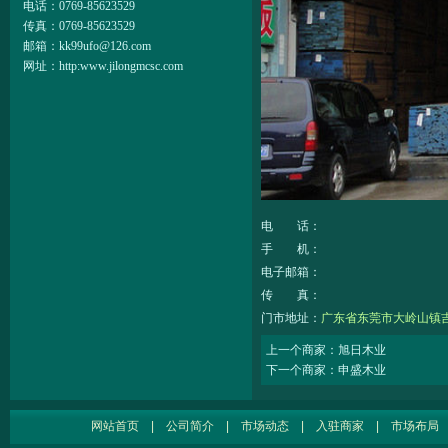
电话：
0769-85623529
传真：
0769-85623529
邮箱：
kk99ufo@126.com
网址：
http:www.jilongmcsc.com
电 话：
手 机：
电子邮箱：
传 真：
门市地址：
广东省东莞市大岭山镇吉
上一个商家：旭日木业
下一个商家：申盛木业
网站首页
|
公司简介
|
市场动态
|
入驻商家
|
市场布局